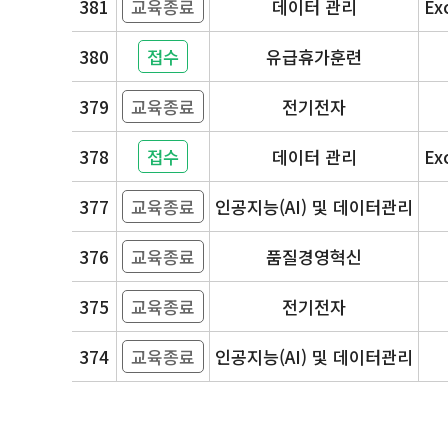
381
교육종료
데이터 관리
Ex
380
접수
유급휴가훈련
379
교육종료
전기전자
378
접수
데이터 관리
Ex
377
교육종료
인공지능(AI) 및 데이터관리
376
교육종료
품질경영혁신
375
교육종료
전기전자
374
교육종료
인공지능(AI) 및 데이터관리
이전
다음
맨끝