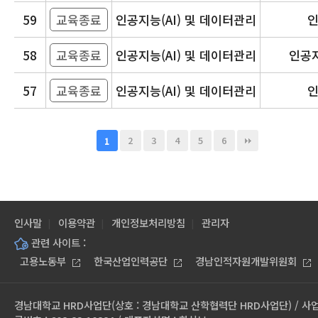
59
교육종료
인공지능(AI) 및 데이터관리
인
58
교육종료
인공지능(AI) 및 데이터관리
인공지
57
교육종료
인공지능(AI) 및 데이터관리
인
2
3
4
5
6
1
인사말
이용약관
개인정보처리방침
관리자
관련 사이트 :
고용노동부
한국산업인력공단
경남인적자원개발위원회
경남대학교 HRD사업단(상호 : 경남대학교 산학협력단 HRD사업단) / 사