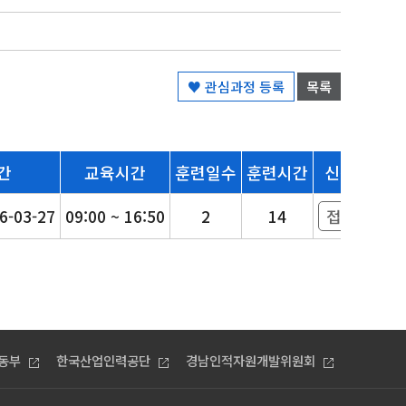
♥ 관심과정 등록
목록
간
교육시간
훈련일수
훈련시간
신청하기
26-03-27
09:00 ~ 16:50
2
14
접수종료
동부
한국산업인력공단
경남인적자원개발위원회