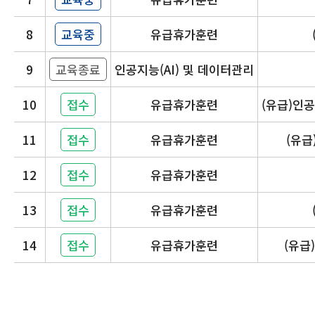
8
교육중
유급휴가훈련
9
교육종료
인공지능(AI) 및 데이터관리
10
접수
유급휴가훈련
(유급)인
11
접수
유급휴가훈련
(유급
12
접수
유급휴가훈련
13
접수
유급휴가훈련
14
접수
유급휴가훈련
(유급