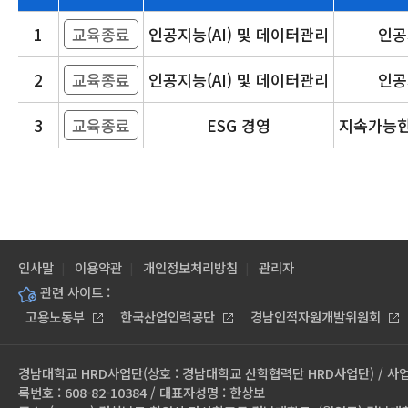
1
교육종료
인공지능(AI) 및 데이터관리
인공
2
교육종료
인공지능(AI) 및 데이터관리
인공
3
교육종료
ESG 경영
지속가능한
인사말
이용약관
개인정보처리방침
관리자
관련 사이트 :
고용노동부
한국산업인력공단
경남인적자원개발위원회
경남대학교 HRD사업단(상호 : 경남대학교 산학협력단 HRD사업단) / 사
록번호 : 608-82-10384 / 대표자성명 : 한상보