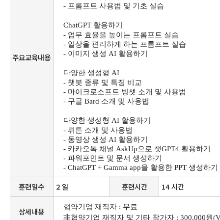
-
프롬프트 사용법 및 기초 실습
ChatGPT
활용하기
-
업무 효율을 높이는 프롬프트 실습
-
일상을 편리하게 하는 프롬프트 실습
-
이미지 생성
AI
활용하기
주요교육내용
다양한 생성형
AI
-
챗봇 종류 및 특징 비교
-
마이크로소프트 빙챗 소개 및 사용법
-
구글
Bard
소개 및 사용법
다양한 생성형
AI
활용하기
-
뤼튼 소개 및 사용법
-
동영상 생성
AI
활용하기
-
카카오톡 채널
AskUp
으로 챗
GPT4
활용하기
-
파워포인트 및 문서 생성하기
- ChatGPT + Gamma app
을 활용한
PPT
생성하기
훈련일수
2 일
훈련시간
14 시간
협약기업 재직자
:
무료
상세내용
非
협약기업 재직자 및 기타 참가자
: 300,000
원
(